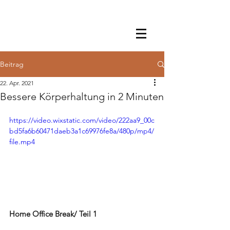
Beitrag
22. Apr. 2021
Bessere Körperhaltung in 2 Minuten
https://video.wixstatic.com/video/222aa9_00c
bd5fa6b60471daeb3a1c69976fe8a/480p/mp4/
file.mp4
Home Office Break/ Teil 1